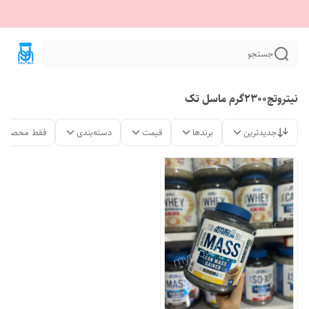
جستجو
نیتروتچ2300گرم ماسل تک
جدیدترین
برندها
قیمت
دسته‌بندی
فقط محصولات