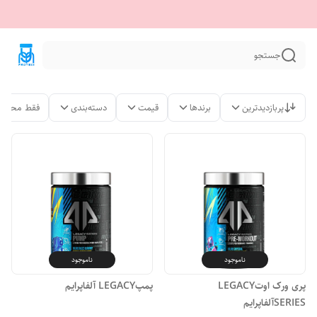
جستجو
پربازدیدترین
برندها
قیمت
دسته‌بندی
فقط محصول
ناموجود
ناموجود
پری ورک اوتLEGACY
پمپLEGACY آلفاپرایم
SERIESآلفاپرایم