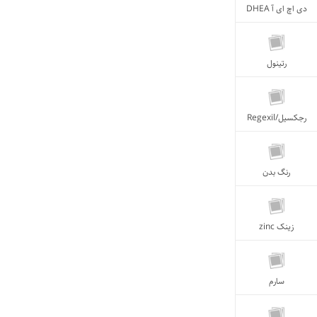
دی اچ ای آ DHEA
رتینول
رجکسیل/Regexil
رنگ بدن
زینک zinc
سارم