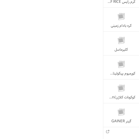
کرم رایس CREAM OF RICE
کره بادام زمینی
کلیرماسل
کورمیوم پیکولینات Chromium PICOLINATE
کوکونات کلاژن/Coconut & Collagen
گینر ‌GAINER