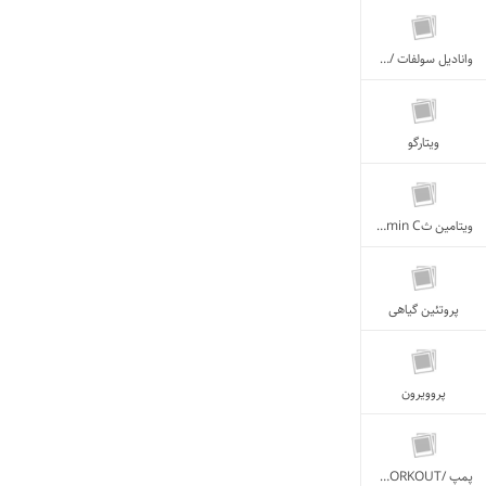
وانادیل سولفات /VandadylSulfate
ویتارگو
ویتامین ثVitamin C
پروتئین گیاهی
پروویرون
پمپ /PRE-WORKOUT