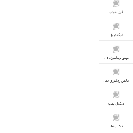
قبل خواب
لیگاندرول
مولتی ویتامین/Multi-Vitamin
مکمل ریکاوری بعدازتمرین
مکمل پمپ
ناک NAC