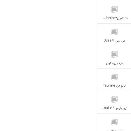
بتاالانین/Beta Alanine
بی سی اا/Bcaa
بیف پروتئین
تائورین Taurine
تریبولوس /Tribulus
تست بوستر