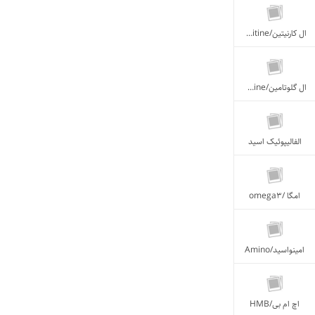
ال کارنیتین/L- Carnitine
ال گلوتامین/L_glutamine
الفالیپوئیک اسید
امگا /omega3
امینواسید/Amino
اچ ام بی/HMB