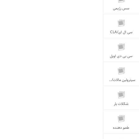
سس رژیمی
سی ال ای/CLA
سی بی دی اویل
سیترولین مالات/Citrulline Malate
شکلات بار
طعم دهنده