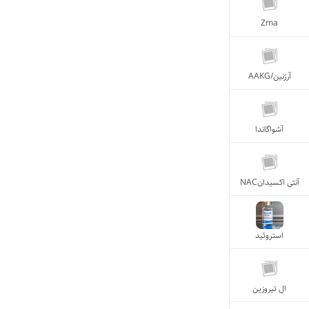
Zma
آرژنین/AAKG
آشواگاندا
آنتی اکسیدانNAC
استروئید
ال تیروزین