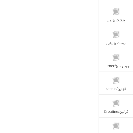
پنکیک رژیمی
پوست وزیبایی
چربی سوز/Fat Burner
کازئین/casein
کراتین/Creatine