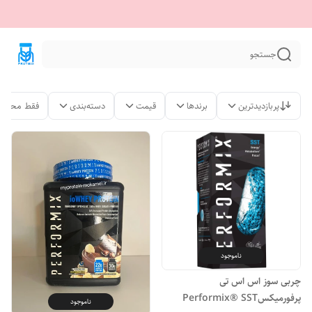
جستجو
پربازدیدترین
برندها
قیمت
دسته‌بندی
فقط محصول
ناموجود
چربی سوز اس اس تی
پرفورمیکسPerformix® SST
ناموجود