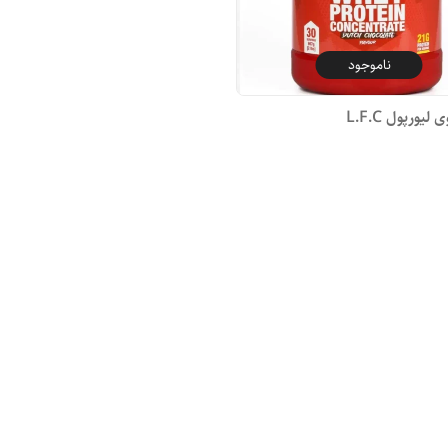
ناموجود
لیورپول L.F.C