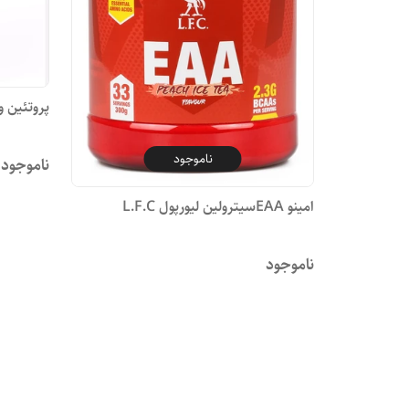
پروتئین وی 
ناموجود
ناموجود
امینو EAAسیترولین لیورپول L.F.C
ناموجود