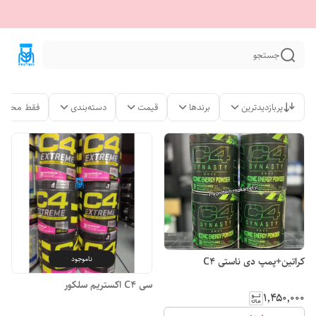
جستجو
پربازدیدترین
برندها
قیمت
دسته‌بندی
فقط محصول
ناموجود
کراتین+پمپ دی ناستی C4
سی C4 اکستریم سلکور
۱٬۴۵۰٬۰۰۰