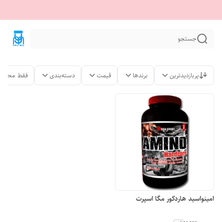
جستجو
پربازدیدترین
برندها
قیمت
دسته‌بندی
فقط محصول
امینواسید هاردکور مگا اسپرت