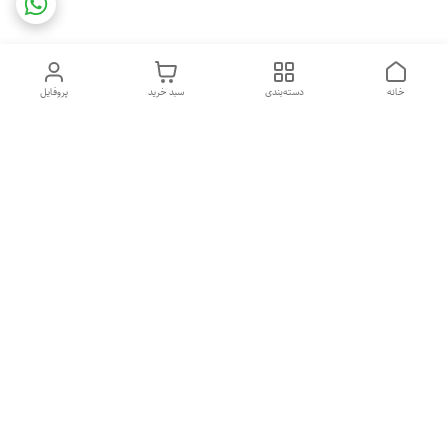
خانه
دسته‌بندی
سبد خرید
پروفایل
دسترسی سریع
ایامحصولات مای پروتئین
قوانین و مقررات
مکمل اصل می باشند؟
تماس با ما
درباره ما
راهنمای خرید مکمل بدنسازی
سیاست حریم خصوصی
اصل
شکایات