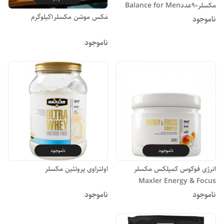
مکسلر90عددBalance for Men
مَکس موشن مکسلر1کیلوگرم
ناموجود
ناموجود
ناموجود
ناموجود
انرژی فوکوس کمپلکس مکسلر
اولتراوی پروتئین مکسلر
Maxler Energy & Focus
Complex
ناموجود
ناموجود