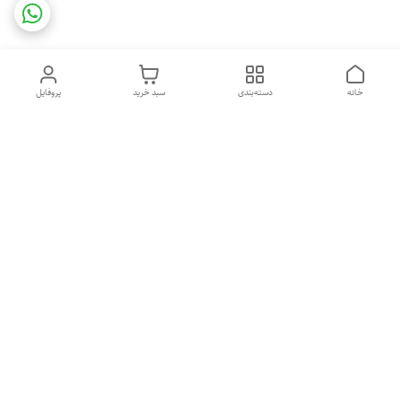
خانه
دسته‌بندی
سبد خرید
پروفایل
دسترسی سریع
ایامحصولات مای پروتئین
قوانین و مقررات
مکمل اصل می باشند؟
تماس با ما
درباره ما
راهنمای خرید مکمل بدنسازی
سیاست حریم خصوصی
اصل