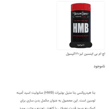
ناموجود
اچ ام بی اینسین لبز120کپسول
ناموجود
بتا هیدروکسی بتا متیل بوتیرات (HMB) متابولیت اسید آمینه
لوسین است. این محصول به عنوان مکمل بدن سازی برای
کمک به بهبود قدرت عضلانی با کاهش تجزیه پروتئین مورد