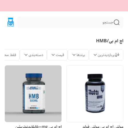
جستجو
اچ ام بی/HMB
پربازدیدترین
برندها
قیمت
دسته‌بندی
فقط محصول
مولتی اچ ام بی مولتی فولد
اچ ام بی 500mgاپلایدنوتریشن