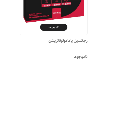
ناموجود
رجکسیل یاماموتوناتریشن
ناموجود