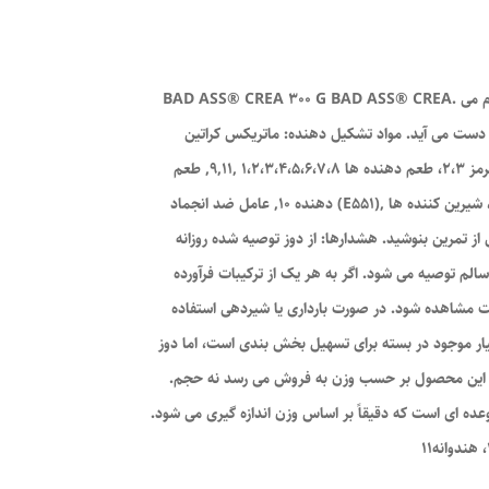
BAD ASS® CREA 300 G BAD ASS® CREA. مکمل غذایی. با شیرین کننده ها فرمول کراتین پیشرفته با چهار شکل مختلف کراتین. طراحی شده برای بزرگسالانی که تمرینات با شدت بالا انجام می
 متوالی تمرینات کوتاه مدت و با شدت بالا افزایش می دهد. اثر مفید با مصرف روزانه 3 گرم کراتین به دست می آید. مواد تشکیل دهنده: ماتریکس کراتین
(کراتین مونوهیدرات، تری کراتین مالات، منیزیم کراتین کلات، کراتین هیدروکلراید)، تنظیم کننده اسیدیته (اسید سیتریک)، کنسانتره آب چغندر قرمز 2،3، طعم دهنده ها 1،2،3،4،5،6،7،8 ,9,11, طعم
دهنده 10, عامل ضد انجماد (E551), کنسانتره آب چغندر قرمز 5,6,7,8,9، شیرین کننده ها (سوکرالوز، آسه سولفام K)، رنگ/s [(E160a)1،2،4،5 ,8, (E104)1, (E163)3,10,11, (E132)9]. E104: ممکن
ده: 1 پیمانه پودر (5.7 گرم) را با 150 میلی لیتر آب مخلوط کنید، قبل از تمرین بنوشید. هشدارها: از دوز توصیه شده روزانه
الم توصیه می شود. اگر به هر یک از ترکیبات فرآورده
ت مشاهده شود. در صورت بارداری یا شیردهی استفاده
ار موجود در بسته برای تسهیل بخش بندی است، اما دوز
دهید. این محصول بر حسب وزن به فروش می رسد نه حجم.
ه ای است که دقیقاً بر اساس وزن اندازه گیری می شود.