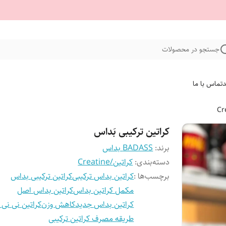
جستجو در محصولات
د
تماس با ما
کراتین ترکیبی بَداس
برند:
BADASS بداس
دسته‌بندی
:
کراتین/Creatine
برچسب‌ها :
کراتین بداس ترکیبی
کراتین ترکیبی بداس
مکمل کراتین بداس
کراتین بداس اصل
کراتین بداس جدید
کاهش وزن
کراتین نی نی
طریقه مصرف کراتین ترکیبی