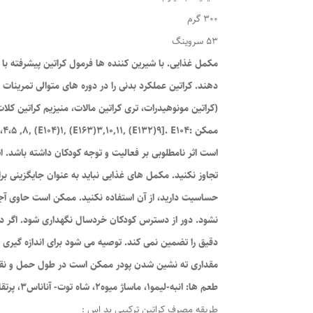
300 گرم
53 سروینگ
تجاوز نکنید. مکمل های غذایی نباید به عنوان جایگزینی بر
حساسیت دارید، از آن استفاده نکنید. ممکن است حاوی آج
نشود. دور از دسترس کودکان خردسال نگهداری شود. اگر د
دقیق را تضمین نمی کند. توصیه می شود برای اندازه گیری 
مقداری ته نشین شدن پودر ممکن است در طول حمل و نقل و 
طعم ها: انبه-لیمو1، ماساژ میوه2، شاه توت- آناناس3، پرتقال-انبه4، مرکبات-هلو5، میوه اژدها6، لیچی7، عجیب و غریب8، تمشک آبی9، انگور10، هندوانه11
طریقه مصرف کراتین ترکیبی بد اس :