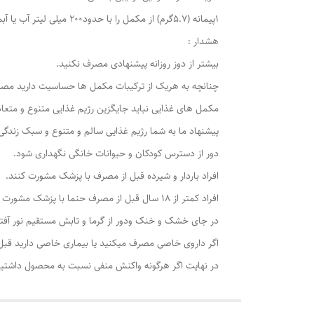
1پیمانه (5.7گرم) از مکمل را با حدود200 میلی لیتر آب یا آبمیوه دلخواه مخلوط کنید و قبل از شروع تمرین ورزشی میل نمایید.
هشدار :
بیشتر از دوز روزانه پیشنهادی مصرف نکنید.
چنانچه به هریک از ترکیبات مکمل ها حساسیت دارید مصر
مکمل های غذایی نباید جایگزین رژیم غذایی متنوع و متعا
پیشنهاد ما به شما رژیم غذایی سالم و متنوع و سبک زندگی
دور از دسترس کودکان و حیوانات خانگی نگهداری شود.
افراد باردار و شیرده قبل از مصرف با پزشک مشورت کنند.
افراد کمتر از 18 سال قبل از مصرف حنما با پزشک مشورت کنند.
در جای خشک و خنک ودور از گرما و تابش مستقیم نور آفت
اگر داروی خاصی مصرف میکنید یا بیماری خاصی دارید قب
در نهایت اگر هرگونه واکنش منفی نسبت به محصول داشتید