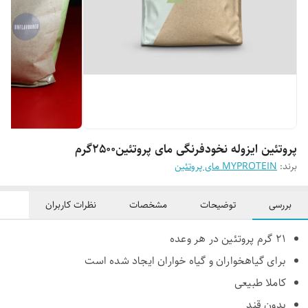
پروتئین ایزوله نخودفرنگی مای پروتئین2500گرم
برند:
MYPROTEIN مای پروتئین
بررسی
توضیحات
مشخصات
نظرات کاربران
21 گرم پروتئین در هر وعده
برای گیاهخواران و گیاه خواران ایجاد شده است
کاملا طبیعی
بدون قند