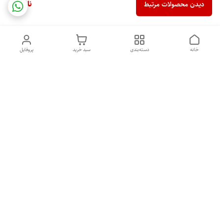
ناموجود
دیدن محصولات مرتبط
خانه
دسته‌بندی
سبد خرید
پروفایل
دسترسی سریع
ایامحصولات مای پروتئین
قوانین و مقررات
مکمل اصل می باشند؟
تماس با ما
درباره ما
راهنمای خرید مکمل بدنسازی
سیاست حریم خصوصی
اصل