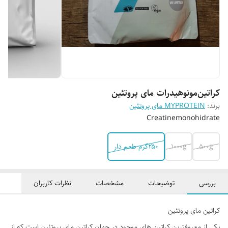
کراتین‌مونوهیدرات مای پروتئین
برند:
MYPROTEIN مای پروتئین
Creatinemonohidrate
500g
1000g
۲۵۰گرم طعم دار
بررسی
توضیحات
مشخصات
نظرات کاربران
کراتین مای پروتئین
یکی از معروفترین کراتین های موجود در جهان کراتین مای پروتئین است که از