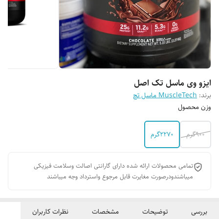
ایزو وی ماسل تک اصل
برند:
MuscleTech ماسل تچ
وزن محصول
900گرم
2270گرم
تمامی محصولات ارائه شده دارای گارانتی اصالت وسلامت فیزیکی
میباشندودرصورت مغایرت قابل مرجوع واسترداد وجه میباشند
بررسی
توضیحات
مشخصات
نظرات کاربران