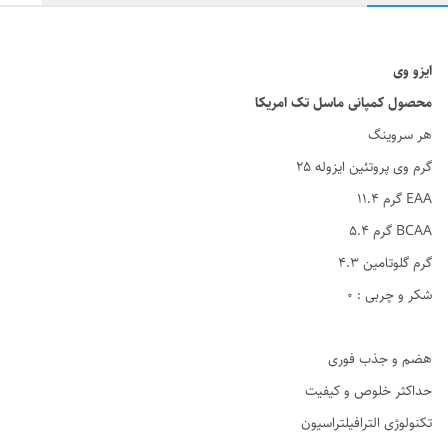
ایزو
وی
محصول
کمپانی
ماسل
تک
امریکا
هر سروینگ
25 گرم وی پروتئین ایزوله
11.4 گرم EAA
5.4 گرم BCAA
4.3 گرم گلوتامین
شکر و چربی : 0
هضم و جذب فوری
حداکثر خلوص و کیفیت
تکنولوژی الترافیلتراسیون