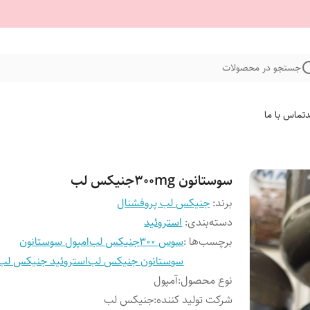
جستجو در محصولات
د
تماس با ما
سوستانون 300mgجنیکس لب
برند:
جنیکس لب پروفشنال
دسته‌بندی
:
استروئید
برچسب‌ها :
سوس 300جنیکس لب
امپول سوستانون
سوستانون جنیکس لب
استروئید جنیکس لب
نوع محصول
:
آمپول
شرکت تولید کننده
:
جنیکس لب