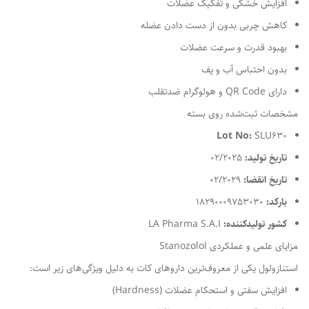
افزایش خشکی و تفکیک عضلات
کاهش چربی بدون از دست دادن عضله
بهبود قدرت و سرعت عضلات
بدون احتباس آب و پف
دارای QR Code و هولوگرام ضدتقلب
مشخصات ثبت‌شده روی بسته
Lot No:
SLU630
تاریخ تولید:
02/2025
تاریخ انقضا:
02/2029
بارکد:
18290009753030
کشور تولیدکننده:
LA Pharma S.A.I
مزایای علمی و عملکردی Stanozolol
استنازولول یکی از معروف‌ترین داروهای کات به دلیل ویژگی‌های زیر است:
افزایش سفتی و استحکام عضلات (Hardness)