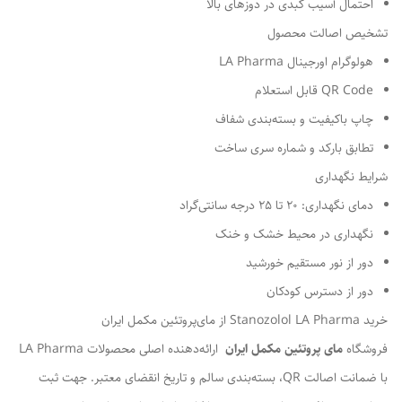
احتمال آسیب کبدی در دوزهای بالا
تشخیص اصالت محصول
هولوگرام اورجینال LA Pharma
QR Code قابل استعلام
چاپ باکیفیت و بسته‌بندی شفاف
تطابق بارکد و شماره سری ساخت
شرایط نگهداری
دمای نگهداری: 20 تا 25 درجه سانتی‌گراد
نگهداری در محیط خشک و خنک
دور از نور مستقیم خورشید
دور از دسترس کودکان
خرید Stanozolol LA Pharma از مای‌پروتئین مکمل ایران
فروشگاه
مای پروتئین مکمل ایران
ارائه‌دهنده اصلی محصولات LA Pharma
با ضمانت اصالت QR، بسته‌بندی سالم و تاریخ انقضای معتبر. جهت ثبت