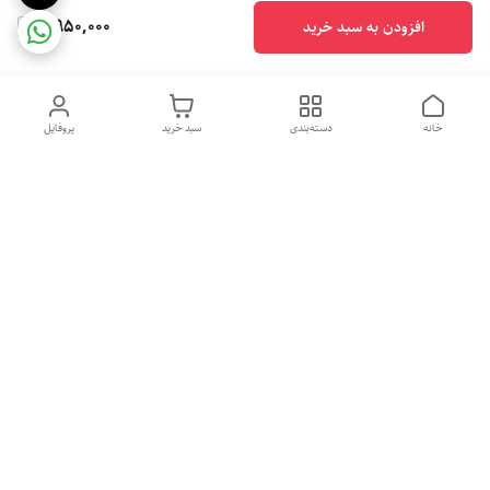
2,950,000
افزودن به سبد خرید
خانه
دسته‌بندی
سبد خرید
پروفایل
دسترسی سریع
ایامحصولات مای پروتئین
قوانین و مقررات
مکمل اصل می باشند؟
تماس با ما
درباره ما
راهنمای خرید مکمل بدنسازی
سیاست حریم خصوصی
اصل