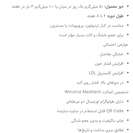
دوز معمول:
50 میلی‌گرم یک روز در میان یا 100 میلی‌گرم 3 بار در هفته
طول دوره:
6 تا 8 هفته
مناسب در کنار ترنبولون، پروپیونات یا مسترون
برای حجم خشک و کات بسیار مؤثر است
عوارض احتمالی
خشکی مفاصل
افزایش فشار خون
افزایش کلسترول LDL
در دوزهای بالا: فشار روی کبد
تشخیص اصالت Winstrol Meditech
دارای هولوگرام اورجینال دو مرحله‌ای
QR Code قابل استعلام در سایت سازنده
چاپ باکیفیت و بدون محو شدگی
تطابق سری ساخت و تاریخ‌ها