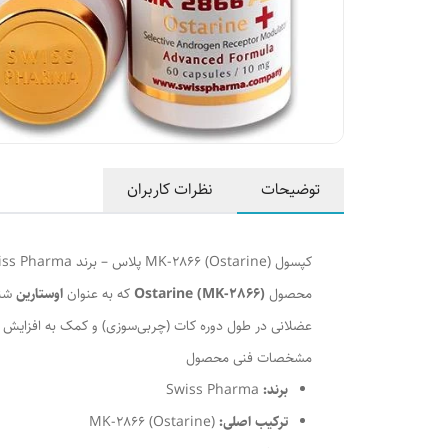
توضیحات
نظرات کاربران
کپسول MK-2866 (Ostarine) پلاس – برند Swiss Pharma
محصول
Ostarine (MK-2866)
که به عنوان
اوستارین
عضلانی در طول دوره کات (چربی‌سوزی) و کمک به افزایش ق
مشخصات فنی محصول
برند:
Swiss Pharma
ترکیب اصلی:
MK-2866 (Ostarine)