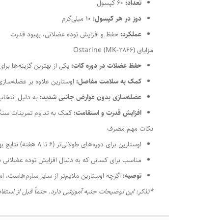
تعداد:
60 کپسول
دوز در هر کپسول:
10 میلی‌گرم
عملکرد:
حفظ و افزایش توده عضلانی، بهبود قدرت
مزایای Ostarine (MK-2866)
حفظ عضلات در دوره کات:
یکی از بهترین گزینه‌ها بر
کمک به سلامت مفاصل:
اوستارین علاوه بر عضله‌سازی
عضله‌سازی بدون عوارض جانبی شدید:
به دلیل انتخاب
افزایش قدرت و استقامت:
کمک به تداوم تمرینات سنگی
نکات مهم مصرف
اوستارین برای دوره‌های طولانی‌تر (6 تا 8 هفته) نتایج بهتری به همراه دارد.
مناسب برای کسانی که به دنبال افزایش توده عضلانی 
توصیه:
اگرچه اوستارین ملایم‌تر از سایر سارم‌هاست، اما همچنان داش
*تذکر: این توضیحات جنبه آموزشی دارد. حتماً قبل از است