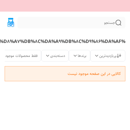
جستجو
%D9%85%D8%AD%D8%B5%D9%88%D9%84%D8%A7%D8%AA%20%D9%88%D8%A7%DB%8C%DA%A9%DB%8C%D9%86%DA%AF
پربازدیدترین
برندها
دسته‌بندی
فقط محصولات موجود
کالایی در این صفحه موجود نیست