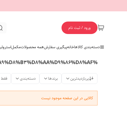
ورود / ثبت نام
دسته‌بندی کالاها
خانه
پیگیری سفارش
همه محصولات
مکمل
استروئی
%D9%BE%D8%B1%D9%88%D8%AA%D8%A6%DB%8C%D9%86%20%D8%A7%DA%A9%D8%B3%D8%AA%D9%86%D8%AF
پربازدیدترین
برندها
دسته‌بندی
فقط 
کالایی در این صفحه موجود نیست