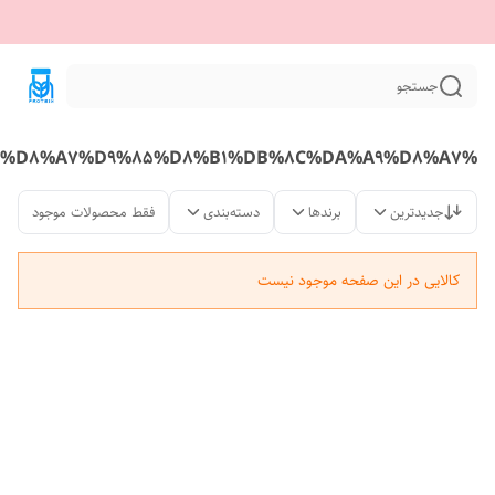
جستجو
%D9%BE%D8%B1%D9%88%D8%AA%D8%A6%DB%8C%D9%86%20%D9%88%DB%8C%20%DA%A9%D9%86%D8%B3%D8%A7%D9%86%D8%AA%D8%B1%D9%87%20%D9%BE%D8%B1%D9%88%D8%B3%D8%A7%D9%BE%D8%B3%20%D8%A7%D9%85%D8%B1%DB%8C%DA%A9%D8%A7
جدیدترین
برندها
دسته‌بندی
فقط محصولات موجود
کالایی در این صفحه موجود نیست