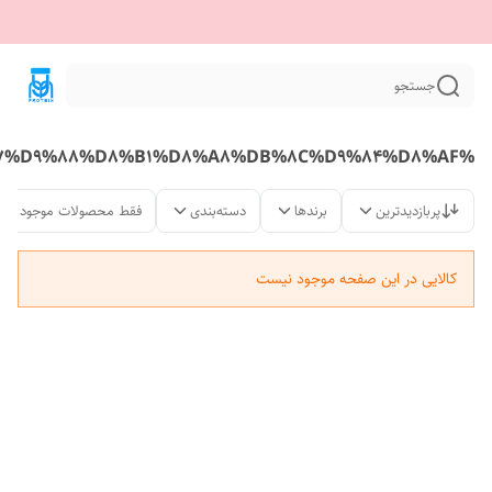
جستجو
%D9%BE%D8%B1%D9%88%D8%AA%D8%A6%DB%8C%D9%86%20%DA%A9%D8%A7%D8%B2%D8%A6%DB%8C%DB%8C%20%D8%A7%D9%88%D8%B1%D8%A8%DB%8C%D9%84%D8%AF
پربازدیدترین
برندها
دسته‌بندی
فقط محصولات موجود
کالایی در این صفحه موجود نیست