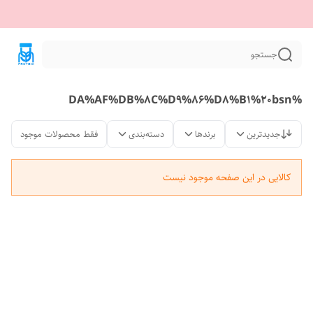
جستجو
%DA%AF%DB%8C%D9%86%D8%B1%20bsn
جدیدترین
برندها
دسته‌بندی
فقط محصولات موجود
کالایی در این صفحه موجود نیست