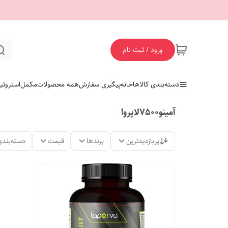
ورود / ثبت نام
دسته‌بندی کالاها
خانه
پیگیری سفارش
همه محصولات
مکمل
استروئی
آمینو7500لاپروا
پربازدیدترین
برندها
قیمت
دسته‌بندی