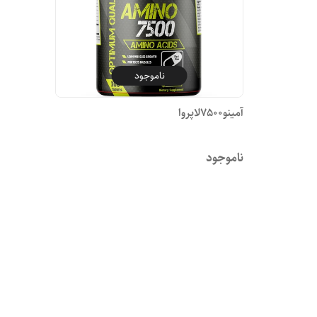
ناموجود
آمینو7500لاپروا
ناموجود