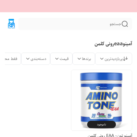
جستجو
آمینوeaaرونی کلمن
پربازدیدترین
برندها
قیمت
دسته‌بندی
فقط محصول
ناموجود
آمینو تون- EAA رونی کلمن