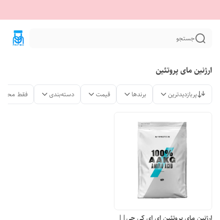
جستجو
ارژنین مای پروتئین
پربازدیدترین
برندها
قیمت
دسته‌بندی
فقط محصول
ارژنین مای پروتئین ای ای کی جی||