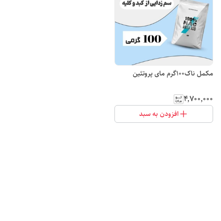
مکمل ناک100گرم مای پروتئین
۴٬۷۰۰٬۰۰۰
افزودن به سبد