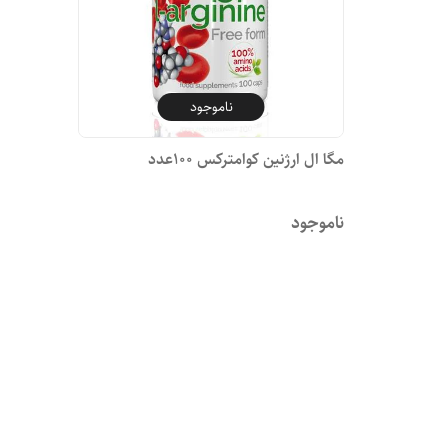
ناموجود
مگا ال ارژنین کوامترکس 100عدد
ناموجود