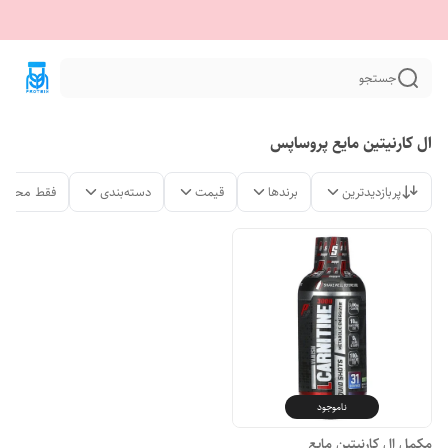
جستجو
ال کارنیتین مایع پروساپس
پربازدیدترین
برندها
قیمت
دسته‌بندی
فقط محصول
ناموجود
مکمل ال کارنیتین مایع