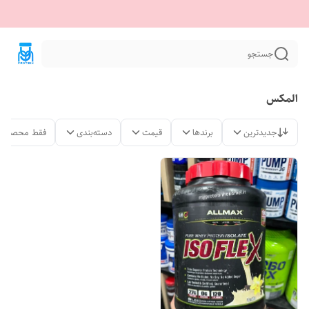
جستجو
المکس
جدیدترین
برندها
قیمت
دسته‌بندی
فقط محصولات