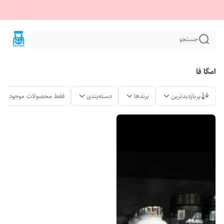
جستجو
امگا فا
پربازدیدترین
برندها
دسته‌بندی
فقط محصولات موجود