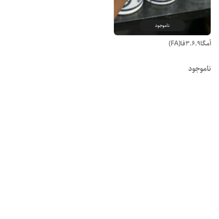
ناموجود
اُمگا3.6.9فا(FA)
ناموجود