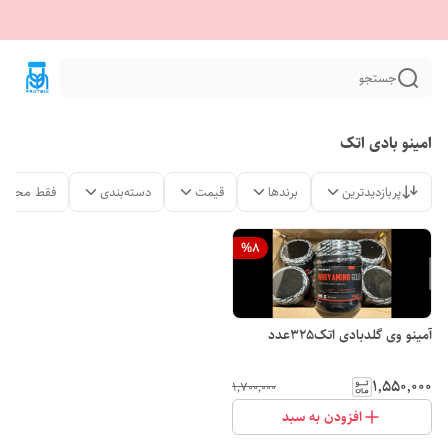
جستجو
امینو بادی اتک
پربازدیدترین
برندها
قیمت
دسته‌بندی
فقط محصول
%
8
آمینو وی گلدبادی اتک325عدد
۱٬۵۵۰٬۰۰۰
۱٬۷۰۰٬۰۰۰
افزودن به سبد