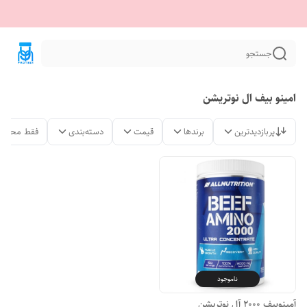
جستجو
امینو بیف ال نوتریشن
پربازدیدترین
برندها
قیمت
دسته‌بندی
فقط محصول
ناموجود
آمینوبیف 2000 آل نوتریشن