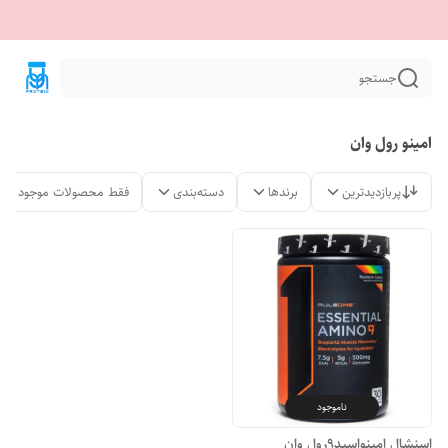
جستجو
امینو رول وان
پربازدیدترین
برندها
دسته‌بندی
فقط محصولات موجود
ناموجود
اسنشال امینواسید9رول وان