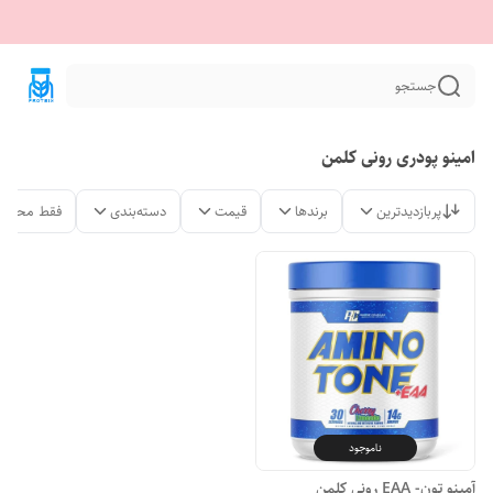
جستجو
امینو پودری رونی کلمن
پربازدیدترین
برندها
قیمت
دسته‌بندی
فقط محصول
ناموجود
آمینو تون- EAA رونی کلمن