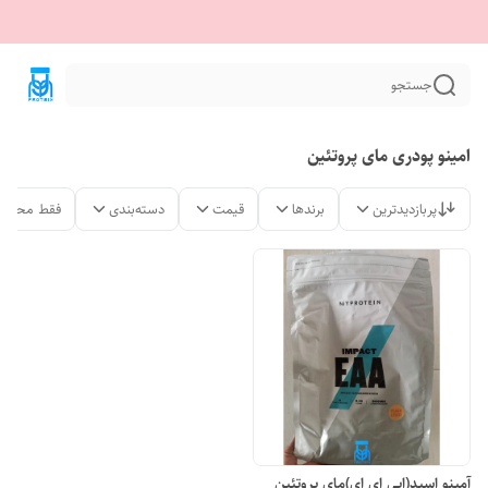
جستجو
امینو پودری مای پروتئین
پربازدیدترین
برندها
قیمت
دسته‌بندی
فقط محصول
آمینو اسید(ایی اِی اِی)مای پروتئین