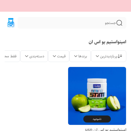
جستجو
امینواستیم یو اس ان
پربازدیدترین
برندها
قیمت
دسته‌بندی
فقط محصول
ناموجود
امینواستیم یو اس ان usn