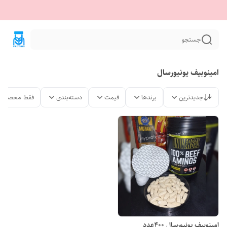
جستجو
امینوبیف یونیورسال
جدیدترین
برندها
قیمت
دسته‌بندی
فقط محصولات
امینوبیف یونیورسال 400عدد