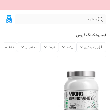
جستجو
امینووایکینگ فورس
پربازدیدترین
برندها
قیمت
دسته‌بندی
فقط محصول