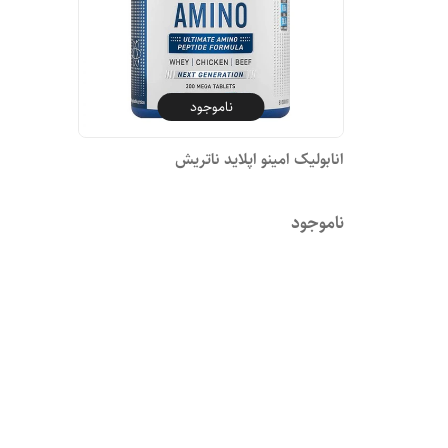
ناموجود
انابولیک امینو اپلاید ناتریش
ناموجود