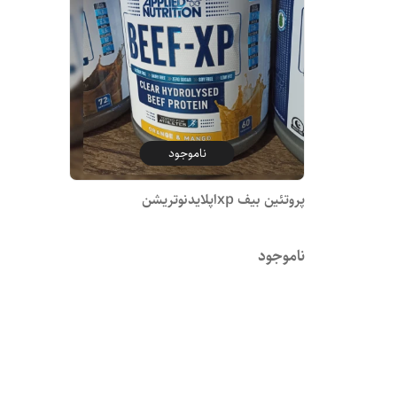
ناموجود
پروتئین بیف xpاپلایدنوتریشن
ناموجود