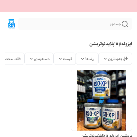
جستجو
ایزولهxpاپلایدنوتریشن
جدیدترین
برندها
قیمت
دسته‌بندی
فقط محصولات
پروتئین ایزوله xpاپلایدنوتریشن