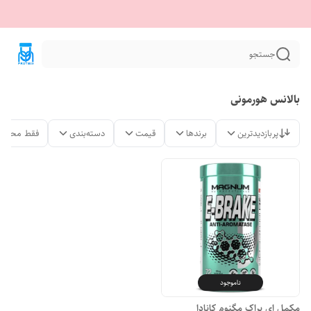
جستجو
بالانس هورمونی
پربازدیدترین
برندها
قیمت
دسته‌بندی
فقط محصول
ناموجود
مکمل ای براک مگنوم کانادا