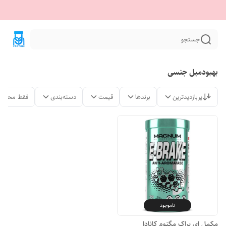
جستجو
بهبودمیل جنسی
پربازدیدترین
برندها
قیمت
دسته‌بندی
فقط محصول
ناموجود
مکمل ای براک مگنوم کانادا