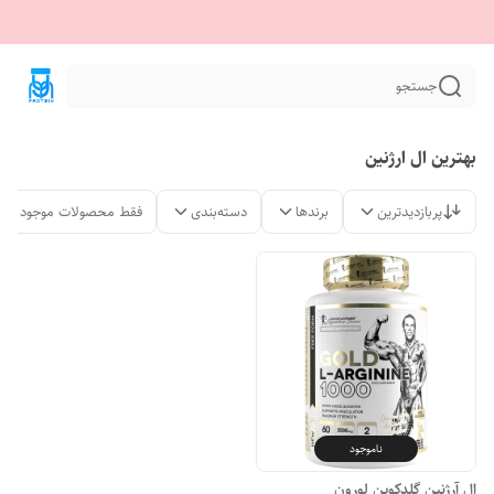
جستجو
بهترین ال ارژنین
پربازدیدترین
برندها
دسته‌بندی
فقط محصولات موجود
ناموجود
ال آرژنین گلدکوین لورون