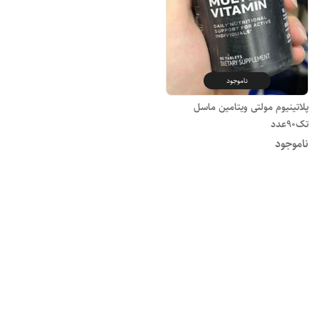
ناموجود
پلاتینیوم مولتی ویتامین ماسل
تک90عدد
ناموجود