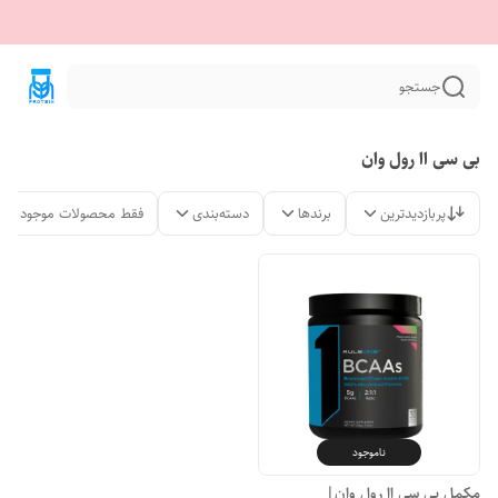
جستجو
بی سی اا رول وان
پربازدیدترین
برندها
دسته‌بندی
فقط محصولات موجود
ناموجود
مکمل بی سی اا رول وان|