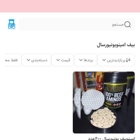
جستجو
بیف امینویونیورسال
پربازدیدترین
برندها
قیمت
دسته‌بندی
فقط محصول
امینوبیف یونیورسال 400عدد