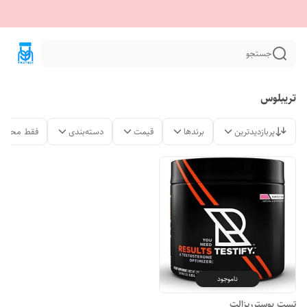
جستجو
تریبلوس
پربازدیدترین
برندها
قیمت
دسته‌بندی
فقط محصول
ناموجود
تست بوسترریزالت