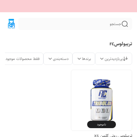
جستجو
تریبولوسrc
پربازدیدترین
برندها
دسته‌بندی
فقط محصولات موجود
ناموجود
تریبلوس رونی کلمن xs